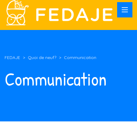
FEDAJE
>
Quoi de neuf?
>
Communication
Communication